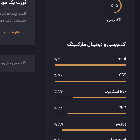
ثروت یک مرد 
50
فیلم پدر خوانده
انگلیسی
سینمای دنیا مع
بیشتر بخوانید
کدنویسی و دیجیتال مارکتینگ
html
99 %
© تمامی حفوق سا
CSS
99 %
جاوا اسکریپت
75 %
PHP
85 %
وردپرس
99 %