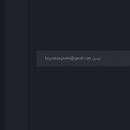
ایمیل:
keyvanzeynali4@gmail.com