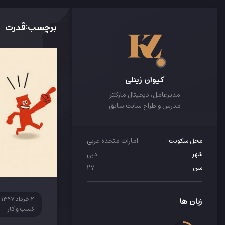
برچسب:قدرت
کیوان زینلی
مدیرعامل، دیجیتال مارکتر
مدرس و طراح سایت سابق
امارات متحده عربی
محل سکونت:
دبی
شهر:
27
سن:
2 خرداد 1397
زبان ها
کسب و کار