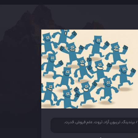
/
برندینگ, تریبون آزاد, ثروت, علم فروش, قدرت,